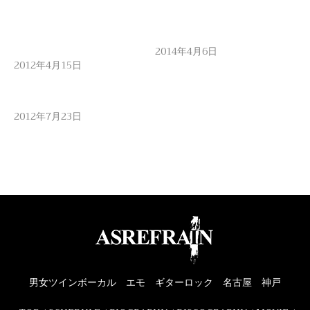
関連
Break your wall 最高過ぎ
野外
た
2014年4月6日
2012年4月15日
アズリフレインブログ
アズリフレインブログ
車道ぶっ翔ばしナイト！
2012年7月23日
アズリフレインブログ
フ
投
作
カ
ステータス
2015年5月1日
asrefrain
つぶやき
ォ
稿
成
テ
ー
日:
者
ゴ
マ
リ
ッ
ー
ト
男女ツインボーカル エモ ギターロック 名古屋 神戸